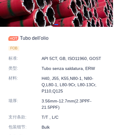
Tubo dell'olio
FOB
标准
:
API 5CT, GB, ISO11960, GOST
类型
:
Tubo senza saldatura, ERW
材料
:
H40, J55, K55,N80-1, N80-
Q,L80-1, L80-9Cr, L80-13Cr,
P110,Q125
墙厚
:
3.56mm-12.7mm(2.3PPF-
21.5PPF)
支付条款
:
T/T , L/C
包装细节
:
Bulk