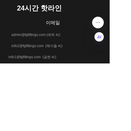
24시간 핫라인
이메일
admin@fgfittings.com (에릭 씨)
info2@fgfittings.com (헤이즐 씨)
KO
info1@fgfittings.com (글렌 씨)
+86 18803371543
전화 및 WhatsApp
+86 18633700229
+86 13313273378
주소
허베이성 창저우시 신화구 용지로 504호, 데일리 인터내셔널 빌