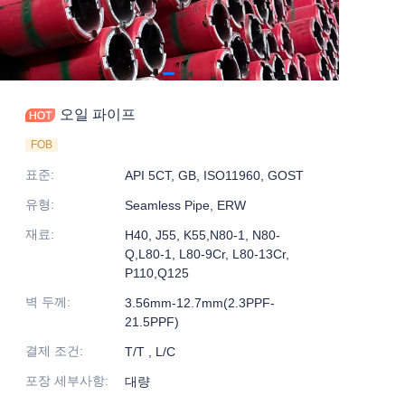
오일 파이프
FOB
표준
:
API 5CT, GB, ISO11960, GOST
유형
:
Seamless Pipe, ERW
재료
:
H40, J55, K55,N80-1, N80-
Q,L80-1, L80-9Cr, L80-13Cr,
P110,Q125
벽 두께
:
3.56mm-12.7mm(2.3PPF-
21.5PPF)
결제 조건
:
T/T , L/C
포장 세부사항
:
대량