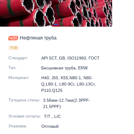
Нефтяная труба
FOB
Стандарт
:
API 5CT, GB, ISO11960, ГОСТ
Тип
:
Бесшовная труба, ERW
Материал
:
H40, J55, K55,N80-1, N80-
Q,L80-1, L80-9Cr, L80-13Cr,
P110,Q125
Толщина стены
:
3.56мм-12.7мм(2.3PPF-
21.5PPF)
Условия оплаты
:
T/T , L/C
Упаковка
:
Оптовый