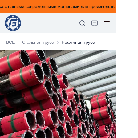
а с нашими современными машинами для производства кирпичей!
Создание вашего
успеха с нашими
современными
машинами для
производства
ВСЕ
Стальная труба
Стальная труба
Нефтяная труба
кирпичей!
ДОМА
О НАС
ПРОДУКТЫ
НОВОСТИ
СВЯЗАТЬСЯ С НАМИ
ОТЗЫВ