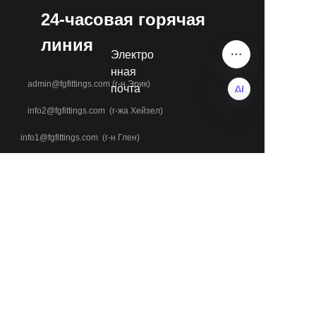
24-часовая горячая
линия
Электро
нная
admin@fgfittings.com (г-н Эрик)
почта
info2@fgfittings.com (г-жа Хейзел)
RU
info1@fgfittings.com (г-н Глен)
+7 18803371543
Телефон & WhatsApp
+7 18633700229
+7 13313273378
Адрес
№ 504, Здание Daily International, улица Ёнцзи, район