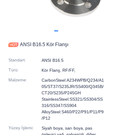
ANSI B16.5 Kör Flanşı
Standart
:
ANSI B16.5
Türü
:
Kör Flanş, RF/FF,
Malzeme
:
CarbonSteel:A234WPB/Q234/A1
05/ST37/S235JR/SS400/Q345B/
CT20/S235/P245GH
StainlessSteel:SS321/SS304/SS
316/SS347/SS904
AlloySteel:S460/P22/P91/P11/P9
/P12
Yüzey İşlemi
:
Siyah boya, sarı boya, pas
önleyici yağ, galvanizli, diğer