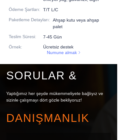
Ödeme Şartları
:
T/T L/C
Paketleme Detayları
:
Ahşap kutu veya ahşap
palet
Teslim Süresi
:
7-45 Gün
Örnek
:
Ücretsiz destek
Numune almak
SORULAR &
Yaptığımız her şeyde mükemmeliyete bağlıyız ve
sizinle çalışmayı dört gözle bekliyoruz!
DANIŞMANLIK