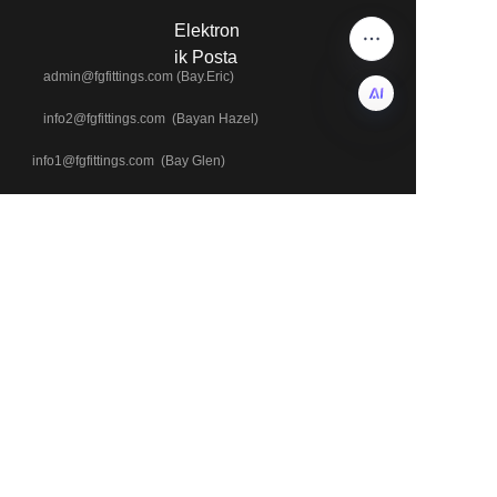
Elektron
ik Posta
admin@fgfittings.com (Bay.Eric)
info2@fgfittings.com (Bayan Hazel)
TR
info1@fgfittings.com (Bay Glen)
+90 18803371543
Telefon & WhatsApp
+90 18633700229
+90 13313273378
Adres
Hayır. 504, Günlük Uluslararası Binası, Yongji Yolu, Xinhua
Bölgesi, Cangzhou Şehri, Hebei Eyaleti