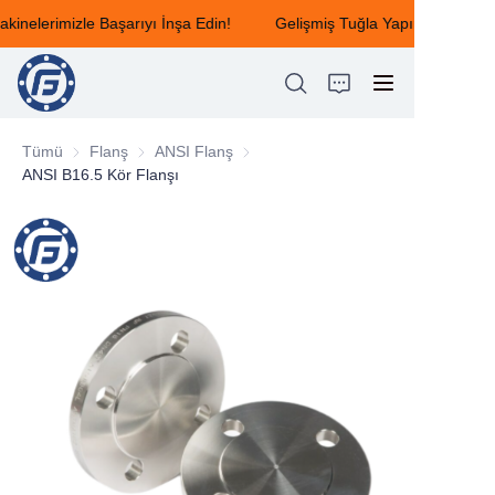
inelerimizle Başarıyı İnşa Edin!
Gelişmiş Tuğla Yapım Makineleri
Gelişmiş Tuğla Yapım
Makinelerimizle
Başarıyı İnşa Edin!
Tümü
Flanş
Flanş
ANSI Flanş
ANSI Flanş
ANSI B16.5 Kör Flanşı
ANA SƏHİFƏ
HAKKIMIZDA
ÜRÜNLER
HABERLER
BİZİMLE İLETİŞİME GEÇİN
GERİ BİLDİRİM