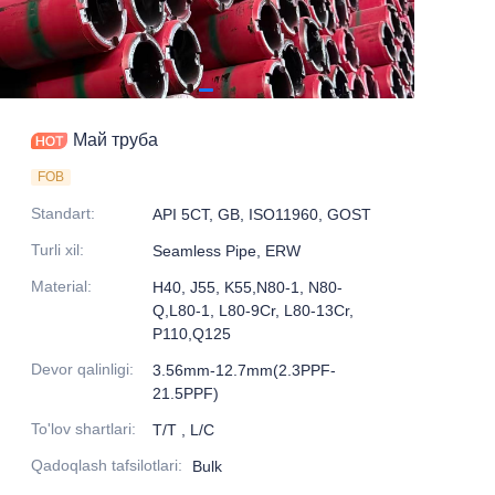
Май труба
FOB
Standart
:
API 5CT, GB, ISO11960, GOST
Turli xil
:
Seamless Pipe, ERW
Material
:
H40, J55, K55,N80-1, N80-
Q,L80-1, L80-9Cr, L80-13Cr,
P110,Q125
Devor qalinligi
:
3.56mm-12.7mm(2.3PPF-
21.5PPF)
To'lov shartlari
:
T/T , L/C
Qadoqlash tafsilotlari
:
Bulk