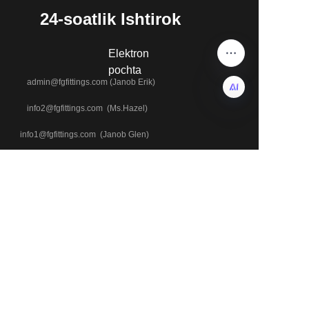
24-soatlik Ishtirok
Elektron
pochta
admin@fgfittings.com (Janob Erik)
info2@fgfittings.com (Ms.Hazel)
UZ
info1@fgfittings.com (Janob Glen)
+86 18803371543
Telefon va WhatsApp
+86 18633700229
+86 13313273378
Manzil
504-raqam, Xalqaro Kundalik Bino, Yongji Ko'chasi, Xinhua