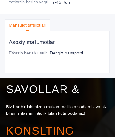
Yetkazib berish vaqti
:
7-45 Kun
Mahsulot tafsilotlari
Asosiy ma'lumotlar
Etkazib berish usuli
:
Dengiz transporti
SAVOLLAR &
Biz har bir ishimizda mukammallikka sodiqmiz va siz
bilan ishlashni intiqlik bilan kutmoqdamiz!
KONSLTING