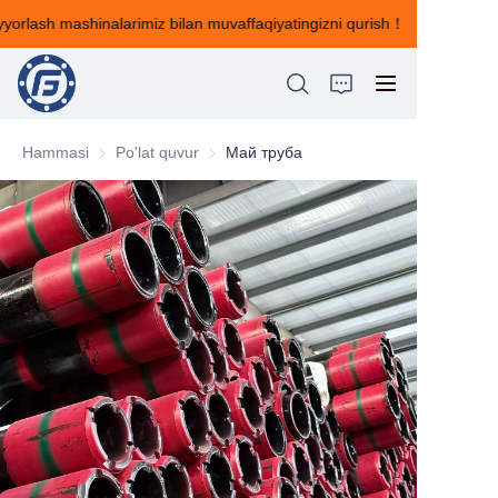
tayyorlash mashinalarimiz bilan muvaffaqiyatingizni qurish！
Bizning ilg'or g'isht
tayyorlash
mashinalarimiz bilan
muvaffaqiyatingizni
qurish！
Hammasi
Po'lat quvur
Po'lat quvur
Май труба
BOSH SAHIFA
BIZ HAQIMIZDA
MAHSULOTLAR
ЯНГИЛИКЛАР
BIZ BILAN ALOQA QILING
FEEDBACK