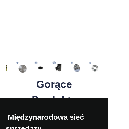
Gorące
Produkty
Międzynarodowa sieć
sprzedaży