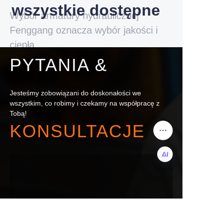
wszystkie dostępne
Wybór armatury hydraulicznej
Fenggang oznacza wybór jakości i
ciepła
PYTANIA &
Jesteśmy zobowiązani do doskonałości we
wszystkim, co robimy i czekamy na współpracę z
Tobą!
KONSULTACJE
PO