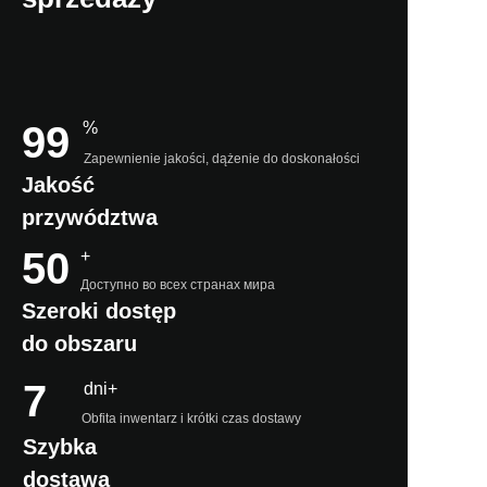
99
%
Zapewnienie jakości, dążenie do doskonałości
Jakość
przywództwa
50
+
Доступно во всех странах мира
Szeroki dostęp
do obszaru
7
dni+
Obfita inwentarz i krótki czas dostawy
Szybka
dostawa