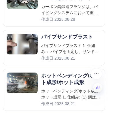
Fenggang Flange & Pipe
ジルとイタリア
カーボン鋼鍛造フランジは、パ
イピングシステムにおいて重要
なコンポーネントであり、石
作成日 2025.08.28
油・ガス、石油化学、発電など
の産業においてシリンダー、バ
パイプサンドブラスト
ルブ、ポンプ、その他の機器の
信頼性のある接続を提供しま
パイプサンドブラスト 1. 仕組
す。鍛造プロセスは含まれてい
み： パイプを固定し、サンドブ
ます。
ラスト装置を使用して高速度で
作成日 2025.08.21
表面に砂を吹き付けます。砂粒
の衝撃力が錆、スケール、油汚
ホットベンディング/ホッ
れ、古いコーティングなどを取
り除き、表面を均一にします。
ト成形/ホット成形
ホットベンディング/ホット成形/
ホット成形 1. 仕組み: (1) 鋼は高
温（通常はトーチ、炉、または
JP
作成日 2025.08.21
誘導加熱器を使用して）に加熱
されます — 通常は再結晶温度
PTカラー検出
（約1,200–1,800°F / 650–
1,000°C）を超えます。 (2) 一度