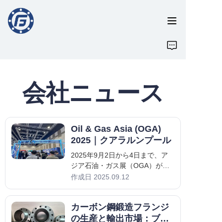
ホーム
私たちについて
会社ニュース
製品
Oil & Gas Asia (OGA)
ニュース
2025｜クアラルンプール
2025年9月2日から4日まで、ア
CONTACT US
ジア石油・ガス展（OGA）がク
アラルンプールコンベンション
作成日 2025.09.12
フィードバック
センターで盛大に開催され、世
界のエネルギー業界のエリート
カーボン鋼鍛造フランジ
が集まり、協力を促進します。
私たちの会社、Cangzhou
の生産と輸出市場：ブラ